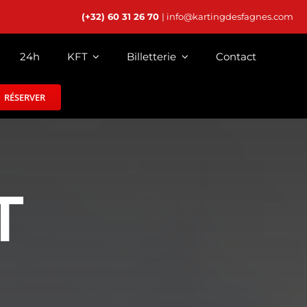
(+32) 60 31 26 70
| info@kartingdesfagnes.com
24h
KFT
Billetterie
Contact
RÉSERVER
T