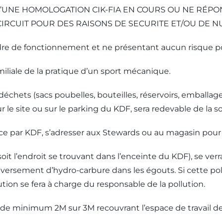
D’UNE HOMOLOGATION CIK-FIA EN COURS OU NE RÉPON
CIRCUIT POUR DES RAISONS DE SECURITE ET/OU DE 
ordre de fonctionnement et ne présentant aucun risque p
iliale de la pratique d’un sport mécanique.
 déchets (sacs poubelles, bouteilles, réservoirs, emballage
r le site ou sur le parking du KDF, sera redevable de l
ce par KDF, s’adresser aux Stewards ou au magasin pou
 soit l’endroit se trouvant dans l’enceinte du KDF), se 
rsement d’hydro-carbure dans les égouts. Si cette pollu
lution se fera à charge du responsable de la pollution.
l de minimum 2M sur 3M recouvrant l’espace de travail de