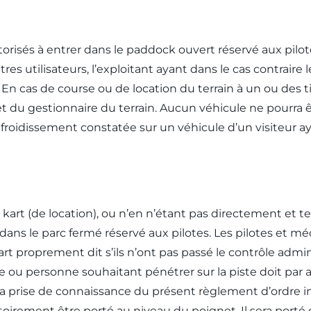
risés à entrer dans le paddock ouvert réservé aux pilote
s utilisateurs, l’exploitant ayant dans le cas contraire le
 En cas de course ou de location du terrain à un ou des ti
 et du gestionnaire du terrain. Aucun véhicule ne pourra 
efroidissement constatée sur un véhicule d’un visiteur ay
e kart (de location), ou n’en n’étant pas directement et
e dans le parc fermé réservé aux pilotes. Les pilotes et m
art proprement dit s’ils n’ont pas passé le contrôle admini
lote ou personne souhaitant pénétrer sur la piste doit par
to la prise de connaissance du présent règlement d’ordre int
atoirement être porté au niveau du poignet. Il sera porté