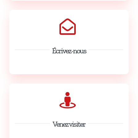
Écrivez-nous
info@kartingdesfagnes.com
Venez visiter
13 Rue du Karting 5660 Mariembourg