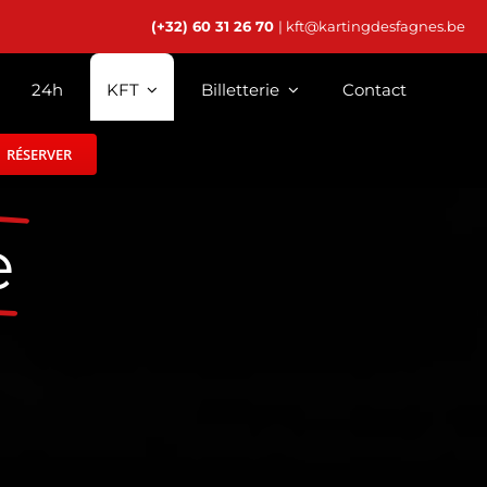
(+32) 60 31 26 70
| kft@kartingdesfagnes.be
24h
KFT
Billetterie
Contact
RÉSERVER
e