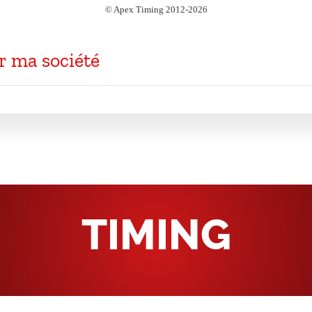
r ma société
TIMING