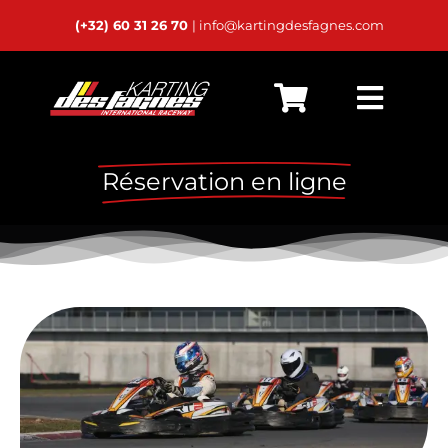
Passer
(+32) 60 31 26 70
| info@kartingdesfagnes.com
au
contenu
Bascu
Accueil
la
Réservation en ligne
navig
Live Timing
Horaires
Calendrier
Location
Karts Privés
24h