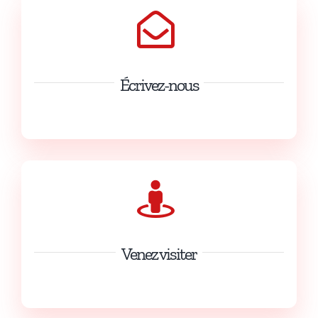
Écrivez-nous
info@kartingdesfagnes.com
Venez visiter
13 Rue du Karting 5660 Mariembourg