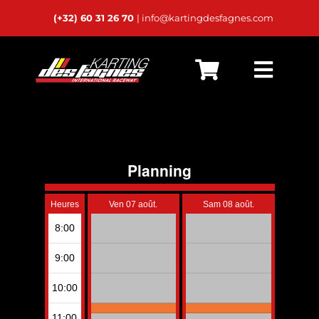
Passer
(+32) 60 31 26 70
| info@kartingdesfagnes.com
au
contenu
Bascu
Accueil
la
navig
Live Timing
Horaires
Calendrier
Location
Karts Privés
24h