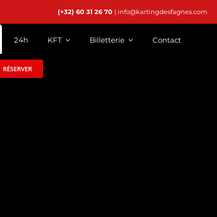
(+32) 60 31 26 70
| info@kartingdesfagnes.com
24h
KFT
Billetterie
Contact
RÉSERVER