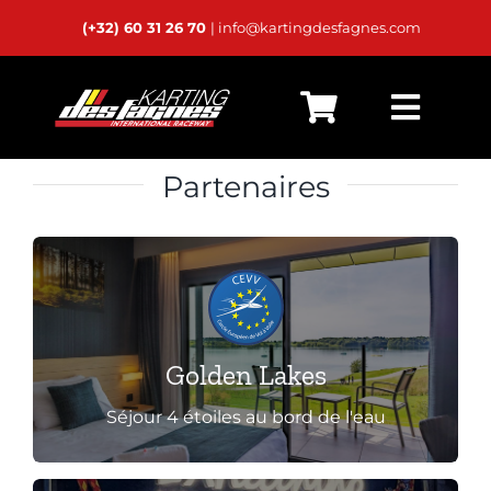
Passer
(+32) 60 31 26 70
| info@kartingdesfagnes.com
au
contenu
Bascu
Accueil
la
Partenaires
navig
Live Timing
Horaires
Calendrier
Cliquez ici pour découvrir
Location
Golden Lakes
Séjour 4 étoiles au bord de l'eau
Karts Privés
24h