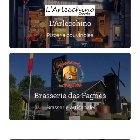
Kart Fun Trophy
Cliquez ici pour découvrir
L'Arlecchino
Billetterie
Pizzeria couvinoise
Contact
Compte
Langues
Cliquez ici pour découvrir
Brasserie des Fagnes
Brasserie artisanale