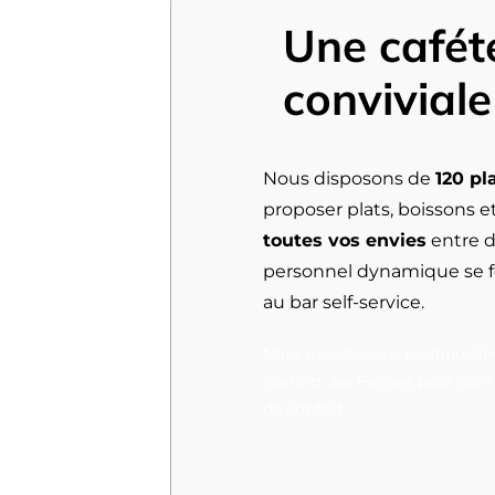
Une cafét
conviviale
Nous disposons de
120 pl
proposer plats, boissons e
toutes vos envies
entre d
personnel dynamique se fer
au bar self-service.
Nous investissons continuelle
Karting des Fagnes pour cont
de confort.