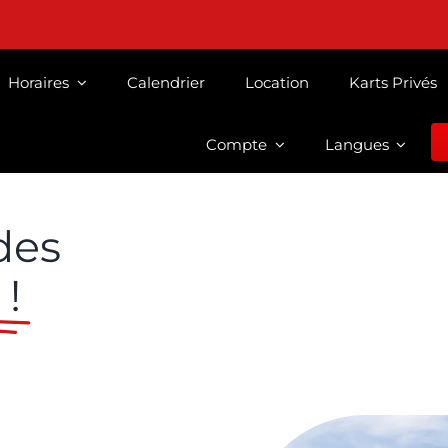
Horaires
Calendrier
Location
Karts Privés
Compte
Langues
des
 !
tier grâce à
tionales, le