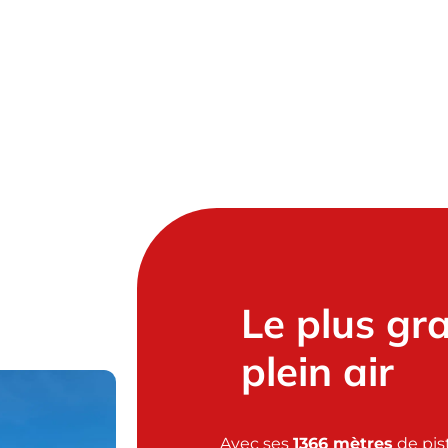
re amis, en
es
🏎️
Le plus gr
plein air
Avec ses
1366 mètres
de pist