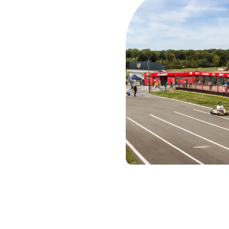
ourtant
e 1 actuels
te. Hamilton,
ou encore
 premières
ourg
.
temps d’une
s des plus