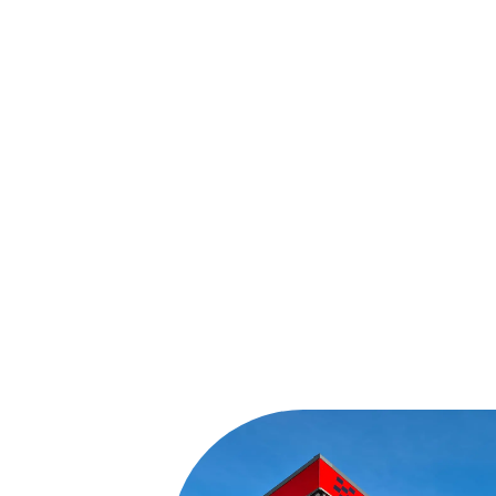
Un maximum d’adrénaline ent
famille ou entre collègu