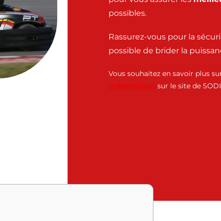
possibles.
Rassurez-vous pour la sécurit
possible de brider la puissan
Vous souhaitez en savoir plus s
présentation
sur le site de SODI