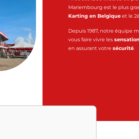
Mariembourg est le plus grand
Karting en Belgique
et le 2
Depuis 1987, notre équipe 
vous faire vivre les
sensatio
en assurant votre
sécurité
.