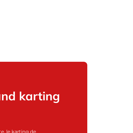
and karting
e, le karting de