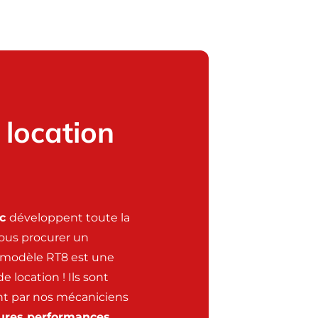
 location
cc
développent toute la
ous procurer un
e modèle RT8 est une
 location ! Ils sont
t par nos mécaniciens
ures performances