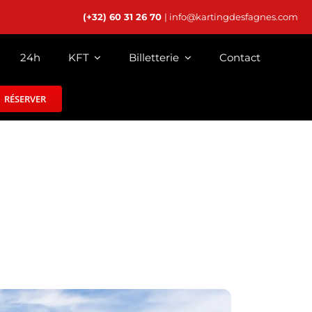
(+32) 60 31 26 70
| info@kartingdesfagnes.com
24h
KFT
Billetterie
Contact
RÉSERVER