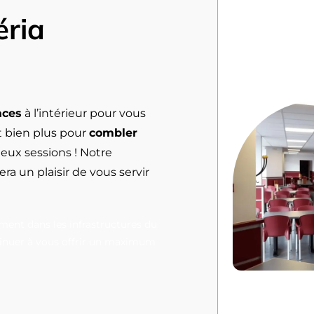
éria
aces
à l’intérieur pour vous
t bien plus pour
combler
eux sessions ! Notre
a un plaisir de vous servir
ment dans les infrastructures du
inuer à vous offrir un maximum