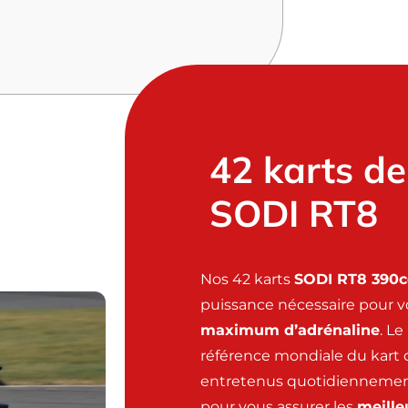
42 karts de
SODI RT8
Nos 42 karts
SODI RT8 390
puissance nécessaire pour v
maximum d’adrénaline
. L
référence mondiale du kart de
entretenus quotidiennemen
pour vous assurer les
meille