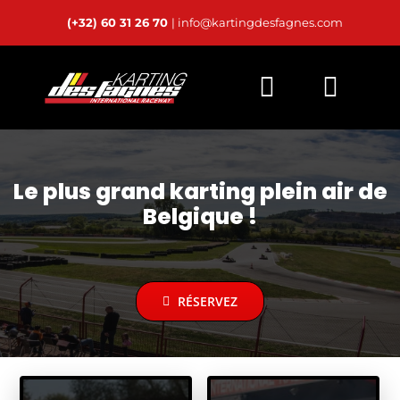
Passer
(+32) 60 31 26 70
| info@kartingdesfagnes.com
au
contenu
Bascu
Accueil
la
navig
Live Timing
Le plus grand karting plein air de
Belgique !
Horaires
Calendrier
Location
RÉSERVEZ
Karts Privés
24h