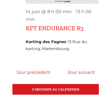
Kart Fun Trophy
14 juin @ 8 h 00 min
-
13 h 00
min
Billetterie
KFT ENDURANCE R3
Contact
Karting des Fagnes
13 Rue du
Compte
karting, Mariembourg
Langues
Jour précédent
Jour suivant
S’ABONNER AU CALENDRIER