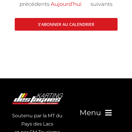
Évènements
Évènements
précédents
Aujourd’hui
suivants
S’ABONNER AU CALENDRIER
Menu
Soutenu par la MT du
Pays des Lacs