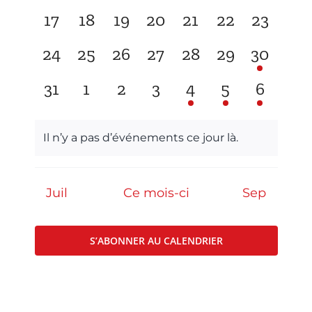
évènement,
évènement,
évènement,
évènement,
évènement,
évènement,
évèneme
0
0
0
0
0
0
0
17
18
19
20
21
22
23
Kart Fun Trophy
évènement,
évènement,
évènement,
évènement,
évènement,
évènement,
évèneme
0
0
0
0
0
0
1
24
25
26
27
28
29
30
Billetterie
évènement,
évènement,
évènement,
évènement,
évènement,
évènement,
évèneme
0
0
0
0
1
1
1
31
1
2
3
4
5
6
Contact
évènement,
évènement,
évènement,
évènement,
évènement,
évènement,
évènem
Compte
Il n’y a pas d’événements ce jour là.
Langues
Juil
Ce mois-ci
Sep
S’ABONNER AU CALENDRIER