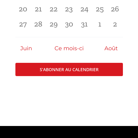
évènement,
évènement,
évènement,
évènement,
évènement,
évènement,
évèneme
0
0
0
0
0
0
0
20
21
22
23
24
25
26
Kart Fun Trophy
évènement,
évènement,
évènement,
évènement,
évènement,
évènement,
évèneme
0
0
0
0
0
0
1
27
28
29
30
31
1
2
Billetterie
évènement,
évènement,
évènement,
évènement,
évènement,
évènement,
évènem
Contact
Juin
Ce mois-ci
Août
Compte
Langues
S’ABONNER AU CALENDRIER