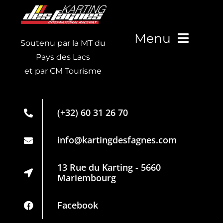
Menu
Soutenu par la MT du
Pays des Lacs
et par CM Tourisme
Live Timing
Carte de
(+32) 60 31 26 70
membre
Partenaires
info@kartingdesfagnes.com
Règlement
13 Rue du Karting - 5660
Mariembourg
Politique de
confidentialité
Facebook